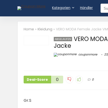
Kategorien
Händler
Home
»
Kleidung
»
VERO MODA Female Jacke VM
VERO MODA
ABGELAUFEN
Jacke
couponmore
23
0
Deal-Score
0
Gr.S