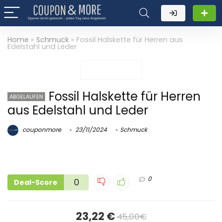
Home
»
Schmuck
»
Fossil Halskette für Herren aus
Edelstahl und Leder
Fossil Halskette für Herren
ABGELAUFEN
aus Edelstahl und Leder
couponmore
23/11/2024
Schmuck
0
0
Deal-Score
23,22 €
45,00€