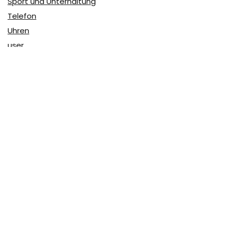
Sport und Unterhaltung
Telefon
Uhren
user
Über Coupon & More
Als Team von
Coupon & More
verfolgen wir täglich die
Rabatte im Internet und vergleichen die Preise, um die
besten Angebote auf unserer Seite zu teilen.
So erfahren Sie, wo Sie beim Online-Shopping am
vorteilhaftesten einkaufen können und wo die höchsten
Rabatte möglich sind.