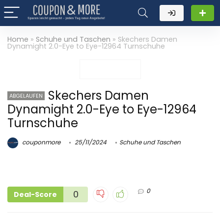
Home
»
Schuhe und Taschen
»
Skechers Damen
Dynamight 2.0-Eye to Eye-12964 Turnschuhe
Skechers Damen
ABGELAUFEN
Dynamight 2.0-Eye to Eye-12964
Turnschuhe
couponmore
25/11/2024
Schuhe und Taschen
0
0
Deal-Score