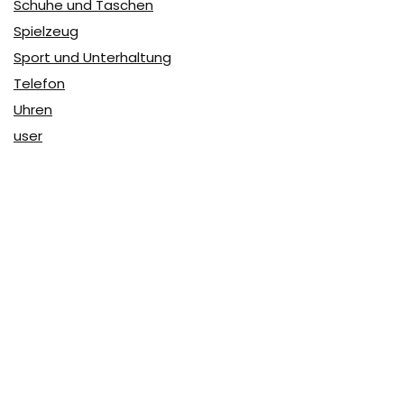
Schuhe und Taschen
Spielzeug
Sport und Unterhaltung
Telefon
Uhren
user
Über Coupon & More
Als Team von
Coupon & More
verfolgen wir täglich die
Rabatte im Internet und vergleichen die Preise, um die
besten Angebote auf unserer Seite zu teilen.
So erfahren Sie, wo Sie beim Online-Shopping am
vorteilhaftesten einkaufen können und wo die höchsten
Rabatte möglich sind.