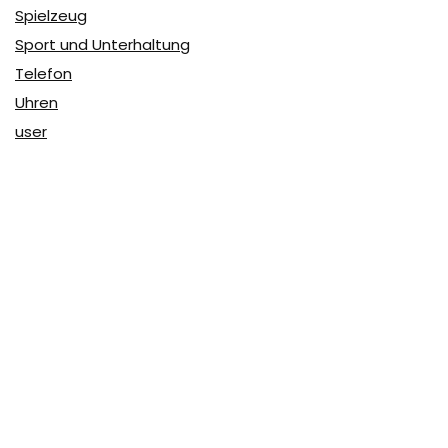
Spielzeug
Sport und Unterhaltung
Telefon
Uhren
user
Über Coupon & More
Als Team von
Coupon & More
verfolgen wir täglich die
Rabatte im Internet und vergleichen die Preise, um die
besten Angebote auf unserer Seite zu teilen.
So erfahren Sie, wo Sie beim Online-Shopping am
vorteilhaftesten einkaufen können und wo die höchsten
Rabatte möglich sind.