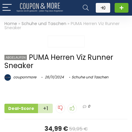
Home
»
Schuhe und Taschen
»
PUMA Herren Viz Runner
Sneaker
PUMA Herren Viz Runner
ABGELAUFEN
Sneaker
couponmore
26/11/2024
Schuhe und Taschen
0
+1
Deal-Score
34,99 €
59,95 €