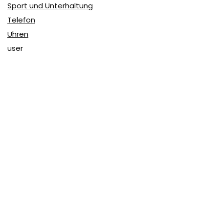
Sport und Unterhaltung
Telefon
Uhren
user
Über Coupon & More
Als Team von
Coupon & More
verfolgen wir täglich die
Rabatte im Internet und vergleichen die Preise, um die
besten Angebote auf unserer Seite zu teilen.
So erfahren Sie, wo Sie beim Online-Shopping am
vorteilhaftesten einkaufen können und wo die höchsten
Rabatte möglich sind.