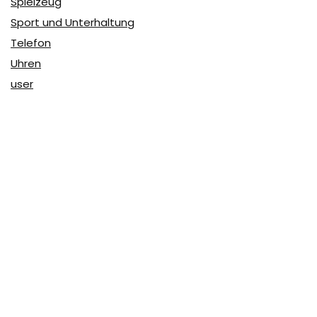
Spielzeug
Sport und Unterhaltung
Telefon
Uhren
user
Über Coupon & More
Als Team von
Coupon & More
verfolgen wir täglich die
Rabatte im Internet und vergleichen die Preise, um die
besten Angebote auf unserer Seite zu teilen.
So erfahren Sie, wo Sie beim Online-Shopping am
vorteilhaftesten einkaufen können und wo die höchsten
Rabatte möglich sind.