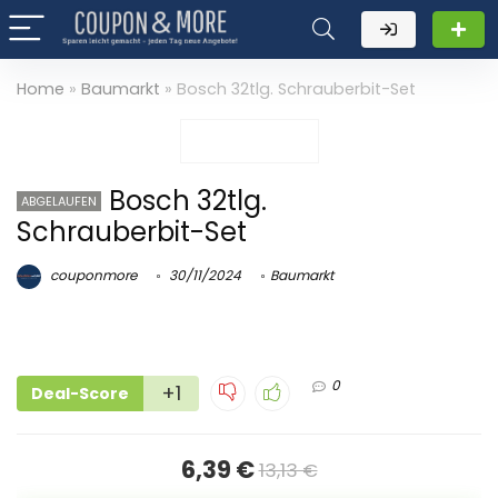
Home
»
Baumarkt
»
Bosch 32tlg. Schrauberbit-Set
Bosch 32tlg.
ABGELAUFEN
Schrauberbit-Set
couponmore
30/11/2024
Baumarkt
0
+1
Deal-Score
6,39 €
13,13 €