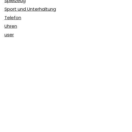
Spielzeug
Sport und Unterhaltung
Telefon
Uhren
user
Über Coupon & More
Als Team von
Coupon & More
verfolgen wir täglich die
Rabatte im Internet und vergleichen die Preise, um die
besten Angebote auf unserer Seite zu teilen.
So erfahren Sie, wo Sie beim Online-Shopping am
vorteilhaftesten einkaufen können und wo die höchsten
Rabatte möglich sind.