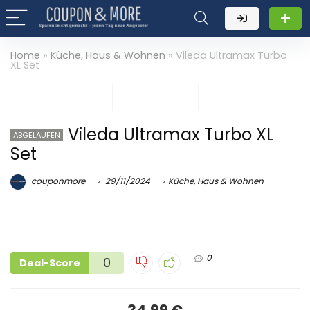
Home
»
Küche, Haus & Wohnen
»
Vileda Ultramax Turbo
XL Set
Vileda Ultramax Turbo XL
ABGELAUFEN
Set
couponmore
29/11/2024
Küche, Haus & Wohnen
0
0
Deal-Score