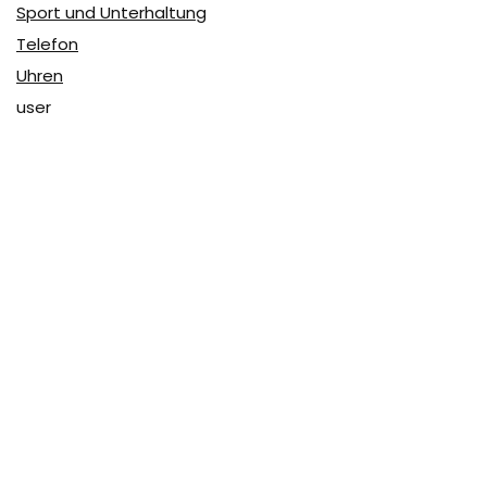
Sport und Unterhaltung
Telefon
Uhren
user
Über Coupon & More
Als Team von
Coupon & More
verfolgen wir täglich die
Rabatte im Internet und vergleichen die Preise, um die
besten Angebote auf unserer Seite zu teilen.
So erfahren Sie, wo Sie beim Online-Shopping am
vorteilhaftesten einkaufen können und wo die höchsten
Rabatte möglich sind.