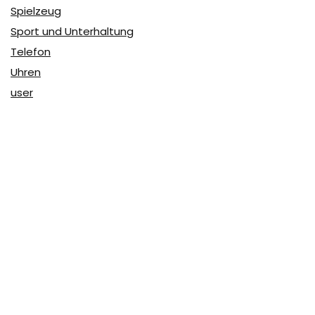
Spielzeug
Sport und Unterhaltung
Telefon
Uhren
user
Über Coupon & More
Als Team von
Coupon & More
verfolgen wir täglich die
Rabatte im Internet und vergleichen die Preise, um die
besten Angebote auf unserer Seite zu teilen.
So erfahren Sie, wo Sie beim Online-Shopping am
vorteilhaftesten einkaufen können und wo die höchsten
Rabatte möglich sind.