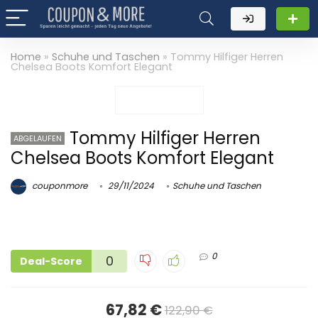
Home
»
Schuhe und Taschen
»
Tommy Hilfiger Herren
Chelsea Boots Komfort Elegant
Tommy Hilfiger Herren
ABGELAUFEN
Chelsea Boots Komfort Elegant
couponmore
29/11/2024
Schuhe und Taschen
0
0
Deal-Score
67,82 €
122,90 €