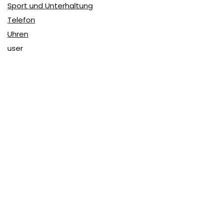
Sport und Unterhaltung
Telefon
Uhren
user
Über Coupon & More
Als Team von
Coupon & More
verfolgen wir täglich die
Rabatte im Internet und vergleichen die Preise, um die
besten Angebote auf unserer Seite zu teilen.
So erfahren Sie, wo Sie beim Online-Shopping am
vorteilhaftesten einkaufen können und wo die höchsten
Rabatte möglich sind.