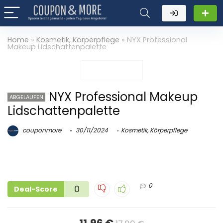
Home
»
Kosmetik, Körperpflege
»
NYX Professional
Makeup Lidschattenpalette
NYX Professional Makeup
ABGELAUFEN
Lidschattenpalette
couponmore
30/11/2024
Kosmetik, Körperpflege
0
0
Deal-Score