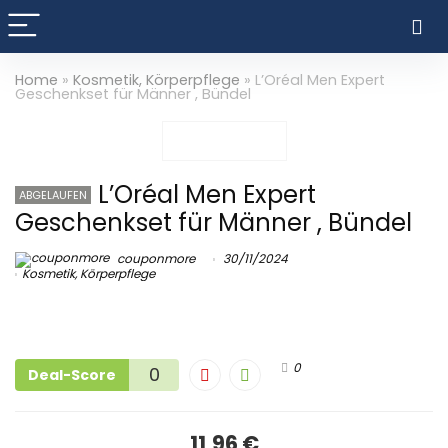
Home
»
Kosmetik, Körperpflege
»
L’Oréal Men Expert
Geschenkset für Männer , Bündel
L’Oréal Men Expert
ABGELAUFEN
Geschenkset für Männer , Bündel
couponmore
30/11/2024
Kosmetik, Körperpflege
0
0
Deal-Score
11,96 €