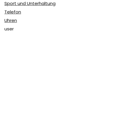
Sport und Unterhaltung
Telefon
Uhren
user
Über Coupon & More
Als Team von
Coupon & More
verfolgen wir täglich die
Rabatte im Internet und vergleichen die Preise, um die
besten Angebote auf unserer Seite zu teilen.
So erfahren Sie, wo Sie beim Online-Shopping am
vorteilhaftesten einkaufen können und wo die höchsten
Rabatte möglich sind.