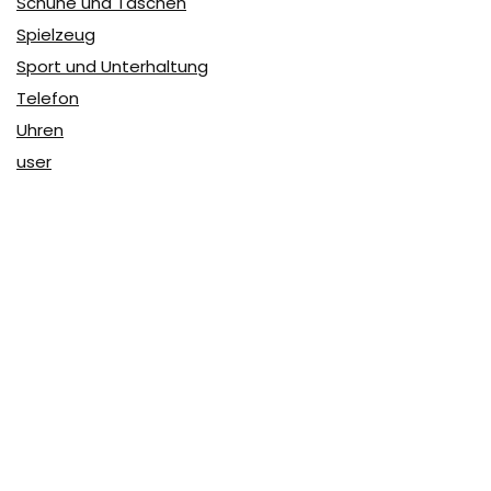
Schuhe und Taschen
Spielzeug
Sport und Unterhaltung
Telefon
Uhren
user
Über Coupon & More
Als Team von
Coupon & More
verfolgen wir täglich die
Rabatte im Internet und vergleichen die Preise, um die
besten Angebote auf unserer Seite zu teilen.
So erfahren Sie, wo Sie beim Online-Shopping am
vorteilhaftesten einkaufen können und wo die höchsten
Rabatte möglich sind.