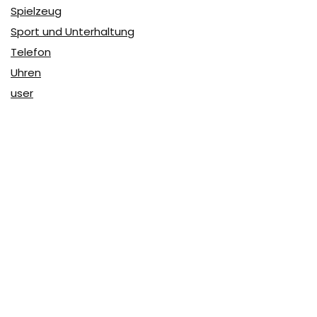
Spielzeug
Sport und Unterhaltung
Telefon
Uhren
user
Über Coupon & More
Als Team von
Coupon & More
verfolgen wir täglich die
Rabatte im Internet und vergleichen die Preise, um die
besten Angebote auf unserer Seite zu teilen.
So erfahren Sie, wo Sie beim Online-Shopping am
vorteilhaftesten einkaufen können und wo die höchsten
Rabatte möglich sind.