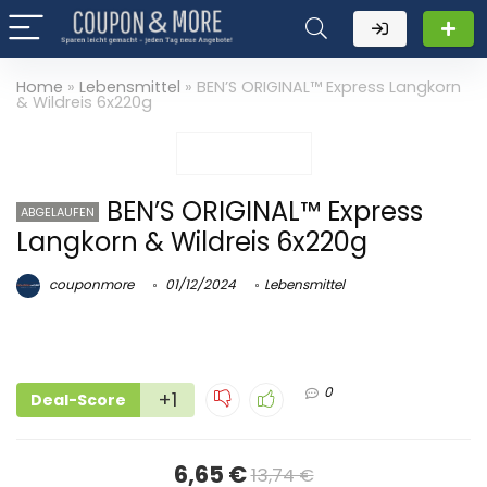
Home
»
Lebensmittel
»
BEN’S ORIGINAL™ Express Langkorn
& Wildreis 6x220g
BEN’S ORIGINAL™ Express
ABGELAUFEN
Langkorn & Wildreis 6x220g
couponmore
01/12/2024
Lebensmittel
0
+1
Deal-Score
6,65 €
13,74 €