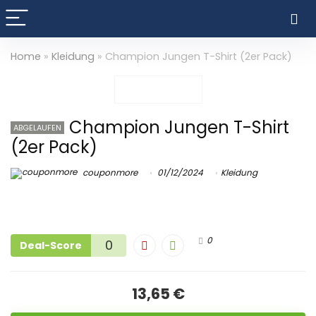
Home
»
Kleidung
»
Champion Jungen T-Shirt (2er Pack)
Champion Jungen T-Shirt
ABGELAUFEN
(2er Pack)
couponmore
01/12/2024
Kleidung
0
0
Deal-Score
13,65 €