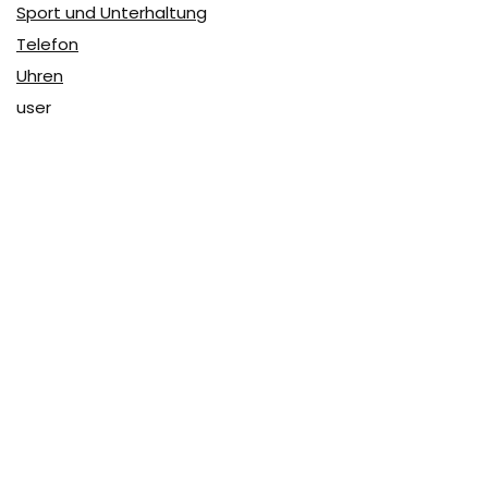
Sport und Unterhaltung
Telefon
Uhren
user
Über Coupon & More
Als Team von
Coupon & More
verfolgen wir täglich die
Rabatte im Internet und vergleichen die Preise, um die
besten Angebote auf unserer Seite zu teilen.
So erfahren Sie, wo Sie beim Online-Shopping am
vorteilhaftesten einkaufen können und wo die höchsten
Rabatte möglich sind.