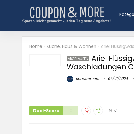
Katego
Home
»
Küche, Haus & Wohnen
»
Ariel Flüssigw
Ariel Flüss
ABGELAUFEN
Waschladungen C
couponmore
07/12/2024
0
Deal-Score
0