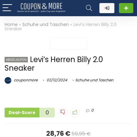
Home
»
Schuhe und Taschen
»
Levi’s Herren Billy 2.0
Sneaker
Levi’s Herren Billy 2.0
ABGELAUFEN
Sneaker
couponmore
02/12/2024
Schuhe und Taschen
0
0
Deal-Score
28,76 €
59,95 €