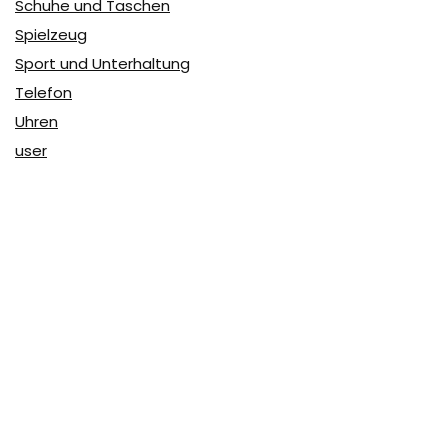
Schuhe und Taschen
Spielzeug
Sport und Unterhaltung
Telefon
Uhren
user
Über Coupon & More
Als Team von
Coupon & More
verfolgen wir täglich die
Rabatte im Internet und vergleichen die Preise, um die
besten Angebote auf unserer Seite zu teilen.
So erfahren Sie, wo Sie beim Online-Shopping am
vorteilhaftesten einkaufen können und wo die höchsten
Rabatte möglich sind.