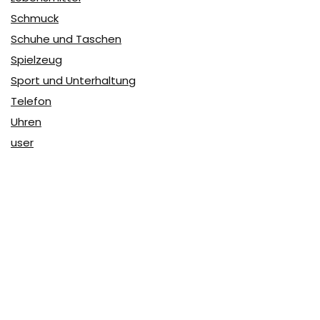
Schmuck
Schuhe und Taschen
Spielzeug
Sport und Unterhaltung
Telefon
Uhren
user
Über Coupon & More
Als Team von
Coupon & More
verfolgen wir täglich die
Rabatte im Internet und vergleichen die Preise, um die
besten Angebote auf unserer Seite zu teilen.
So erfahren Sie, wo Sie beim Online-Shopping am