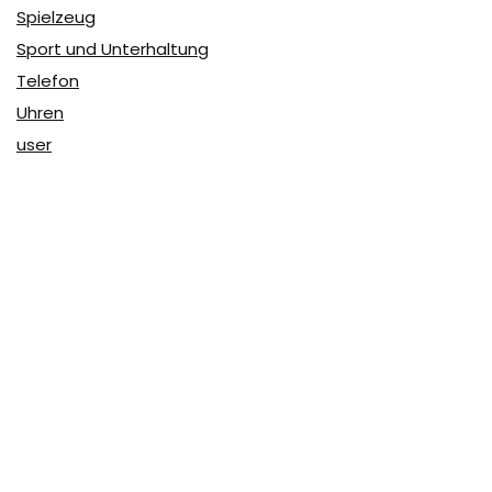
Spielzeug
Sport und Unterhaltung
Telefon
Uhren
user
Über Coupon & More
Als Team von
Coupon & More
verfolgen wir täglich die
Rabatte im Internet und vergleichen die Preise, um die
besten Angebote auf unserer Seite zu teilen.
So erfahren Sie, wo Sie beim Online-Shopping am
vorteilhaftesten einkaufen können und wo die höchsten
Rabatte möglich sind.