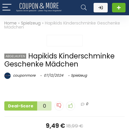
Home
»
Spielzeug
»
Hapikids Kinderschminke Geschenke
Mädchen
Hapikids Kinderschminke
ABGELAUFEN
Geschenke Mädchen
couponmore
07/12/2024
Spielzeug
0
0
Deal-Score
9,49 €
18,99 €