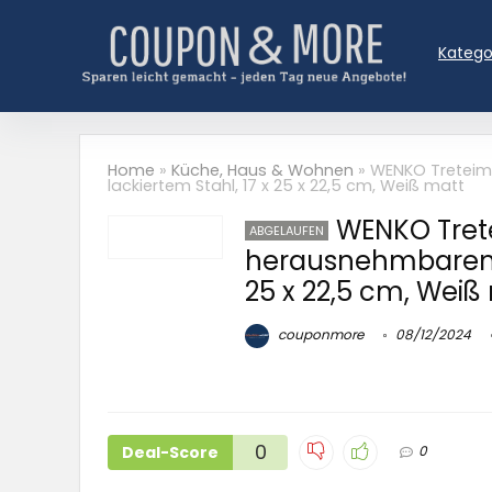
Katego
Home
»
Küche, Haus & Wohnen
»
WENKO Treteime
lackiertem Stahl, 17 x 25 x 22,5 cm, Weiß matt
WENKO Trete
ABGELAUFEN
herausnehmbarem Ei
25 x 22,5 cm, Weiß
couponmore
08/12/2024
0
Deal-Score
0