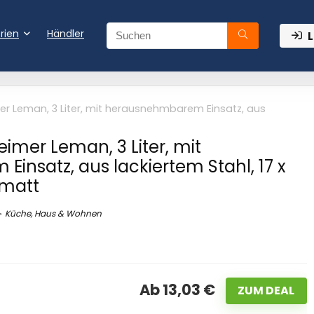
rien
Händler
L
r Leman, 3 Liter, mit herausnehmbarem Einsatz, aus
imer Leman, 3 Liter, mit
nsatz, aus lackiertem Stahl, 17 x
 matt
Küche, Haus & Wohnen
Ab 13,03 €
ZUM DEAL