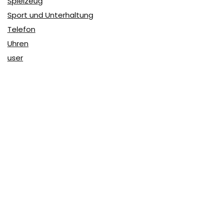
Spielzeug
Sport und Unterhaltung
Telefon
Uhren
user
Über Coupon & More
Als Team von
Coupon & More
verfolgen wir täglich die
Rabatte im Internet und vergleichen die Preise, um die
besten Angebote auf unserer Seite zu teilen.
So erfahren Sie, wo Sie beim Online-Shopping am
vorteilhaftesten einkaufen können und wo die höchsten
Rabatte möglich sind.