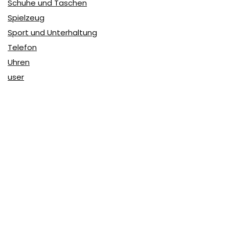
Schuhe und Taschen
Spielzeug
Sport und Unterhaltung
Telefon
Uhren
user
Über Coupon & More
Als Team von
Coupon & More
verfolgen wir täglich die
Rabatte im Internet und vergleichen die Preise, um die
besten Angebote auf unserer Seite zu teilen.
So erfahren Sie, wo Sie beim Online-Shopping am
vorteilhaftesten einkaufen können und wo die höchsten
Rabatte möglich sind.