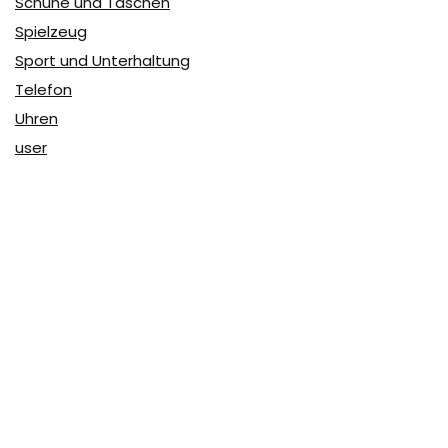
Schuhe und Taschen
Spielzeug
Sport und Unterhaltung
Telefon
Uhren
user
Über Coupon & More
Als Team von
Coupon & More
verfolgen wir täglich die
Rabatte im Internet und vergleichen die Preise, um die
besten Angebote auf unserer Seite zu teilen.
So erfahren Sie, wo Sie beim Online-Shopping am
vorteilhaftesten einkaufen können und wo die höchsten
Rabatte möglich sind.