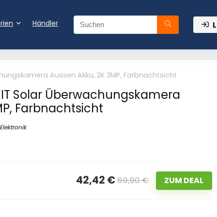
rien
Händler
L
hungskamera Aussen Akku, 2K 3MP, Farbnachtsicht
KIT Solar Überwachungskamera
MP, Farbnachtsicht
Elektronik
42,42 €
69,90 €
ZUM DEAL