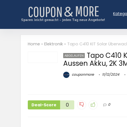
Katego
Home
»
Elektronik
»
Tapo C410 KIT Solar Überwac
Tapo C410 
ABGELAUFEN
Aussen Akku, 2K 3
couponmore
11/12/2024
0
Deal-Score
0