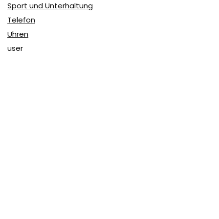
Sport und Unterhaltung
Telefon
Uhren
user
Über Coupon & More
Als Team von
Coupon & More
verfolgen wir täglich die
Rabatte im Internet und vergleichen die Preise, um die
besten Angebote auf unserer Seite zu teilen.
So erfahren Sie, wo Sie beim Online-Shopping am
vorteilhaftesten einkaufen können und wo die höchsten
Rabatte möglich sind.