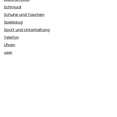
Schmuck
Schuhe und Taschen
Spielzeug
Sport und Unterhaltung
Telefon
Uhren
user
Über Coupon & More
Als Team von
Coupon & More
verfolgen wir täglich die
Rabatte im Internet und vergleichen die Preise, um die
besten Angebote auf unserer Seite zu teilen.
So erfahren Sie, wo Sie beim Online-Shopping am