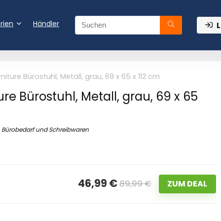
rien
Händler
L
rniture Bürostuhl, Metall, grau, 69 x 65 x 112 cm
ure Bürostuhl, Metall, grau, 69 x 65
Bürobedarf und Schreibwaren
46,99 €
89,99 €
ZUM DEAL