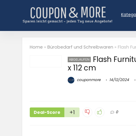
Katego
Home
»
Bürobedarf und Schreibwaren
»
Flash Fu
Flash Furnit
ABGELAUFEN
x 112 cm
couponmore
14/12/2024
+1
Deal-Score
0