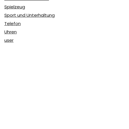
Spielzeug
Sport und Unterhaltung
Telefon
Uhren
user
Über Coupon & More
Als Team von
Coupon & More
verfolgen wir täglich die
Rabatte im Internet und vergleichen die Preise, um die
besten Angebote auf unserer Seite zu teilen.
So erfahren Sie, wo Sie beim Online-Shopping am
vorteilhaftesten einkaufen können und wo die höchsten
Rabatte möglich sind.