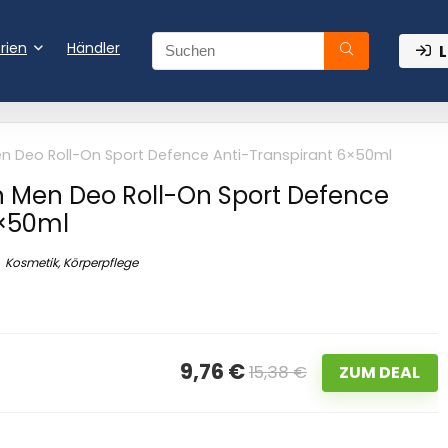
rien
Händler
L
 Deo Roll-On Sport Defence Anti-Transpirant 6×50ml
 Men Deo Roll-On Sport Defence
6×50ml
Kosmetik, Körperpflege
9,76 €
15,38 €
ZUM DEAL