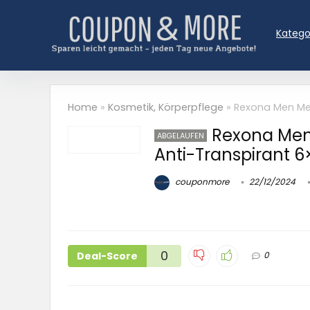
Katego
Home
»
Kosmetik, Körperpflege
»
Rexona Men Men
Rexona Men
ABGELAUFEN
Anti-Transpirant 
couponmore
22/12/2024
0
Deal-Score
0