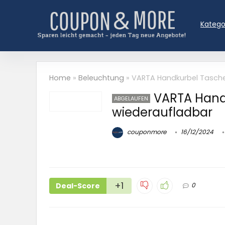
Katego
Home
»
Beleuchtung
»
VARTA Handkurbel Tasch
VARTA Hand
ABGELAUFEN
wiederaufladbar
couponmore
16/12/2024
+1
Deal-Score
0