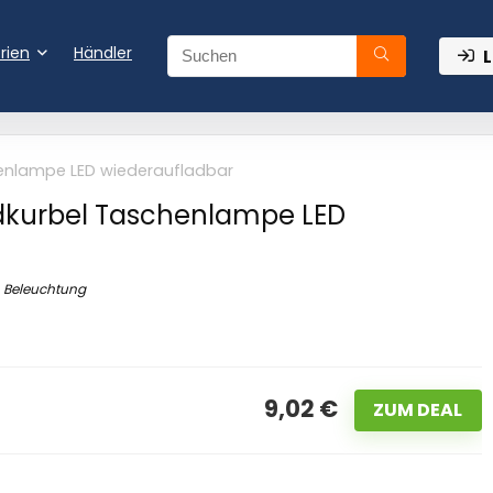
rien
Händler
L
enlampe LED wiederaufladbar
kurbel Taschenlampe LED
Beleuchtung
9,02 €
ZUM DEAL