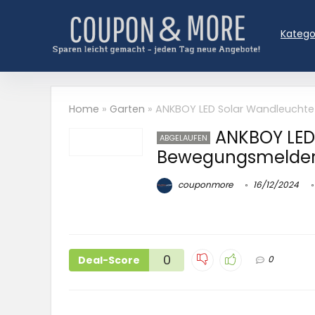
Katego
Home
»
Garten
»
ANKBOY LED Solar Wandleucht
ANKBOY LED
ABGELAUFEN
Bewegungsmelde
couponmore
16/12/2024
0
Deal-Score
0