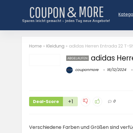
Katego
Home
»
Kleidung
»
adidas Herren Entrada 22 T-Shi
adidas Herre
ABGELAUFEN
couponmore
16/12/2024
+1
Deal-Score
0
Verschiedene Farben und Größen sind verf