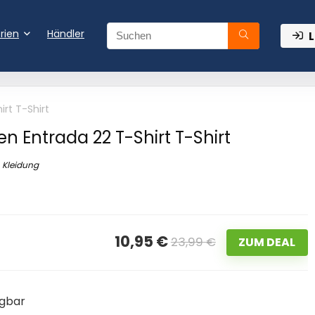
rien
Händler
L
rt T-Shirt
n Entrada 22 T-Shirt T-Shirt
Kleidung
10,95 €
23,99 €
ZUM DEAL
ügbar