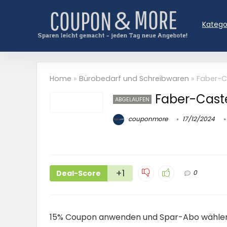
Katego
Home
»
Bürobedarf und Schreibwaren
»
Faber-Ca
Faber-Castel
ABGELAUFEN
couponmore
17/12/2024
+1
Deal-Score
0
15% Coupon anwenden und Spar-Abo wähle