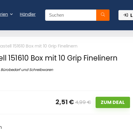
rien
Händler
L
stell 151610 Box mit 10 Grip Finelinern
l 151610 Box mit 10 Grip Finelinern
Bürobedarf und Schreibwaren
2,51 €
4,99 €
ZUM DEAL
n