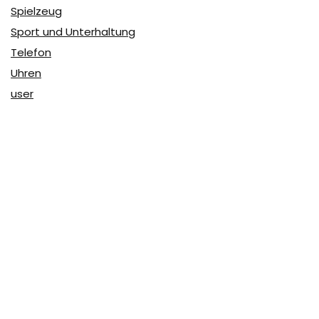
Spielzeug
Sport und Unterhaltung
Telefon
Uhren
user
Über Coupon & More
Als Team von
Coupon & More
verfolgen wir täglich die
Rabatte im Internet und vergleichen die Preise, um die
besten Angebote auf unserer Seite zu teilen.
So erfahren Sie, wo Sie beim Online-Shopping am
vorteilhaftesten einkaufen können und wo die höchsten
Rabatte möglich sind.