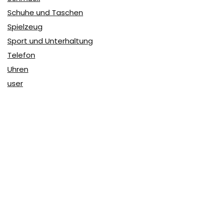
Schuhe und Taschen
Spielzeug
Sport und Unterhaltung
Telefon
Uhren
user
Über Coupon & More
Als Team von
Coupon & More
verfolgen wir täglich die
Rabatte im Internet und vergleichen die Preise, um die
besten Angebote auf unserer Seite zu teilen.
So erfahren Sie, wo Sie beim Online-Shopping am
vorteilhaftesten einkaufen können und wo die höchsten
Rabatte möglich sind.