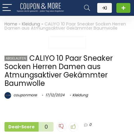
Home
»
Kleidung
»
CALIYO 10 Paar Sneaker Socken Herren
Damen aus Atmungsaktiver Gekämmter Baumwolle
CALIYO 10 Paar Sneaker
ABGELAUFEN
Socken Herren Damen aus
Atmungsaktiver Gekämmter
Baumwolle
couponmore
17/12/2024
Kleidung
0
0
Deal-Score