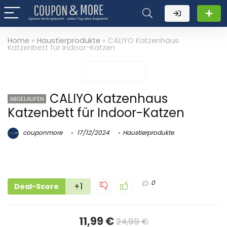
Home
»
Haustierprodukte
»
CALIYO Katzenhaus
Katzenbett für Indoor-Katzen
CALIYO Katzenhaus
ABGELAUFEN
Katzenbett für Indoor-Katzen
couponmore
17/12/2024
Haustierprodukte
0
+1
Deal-Score
11,99 €
24,99 €