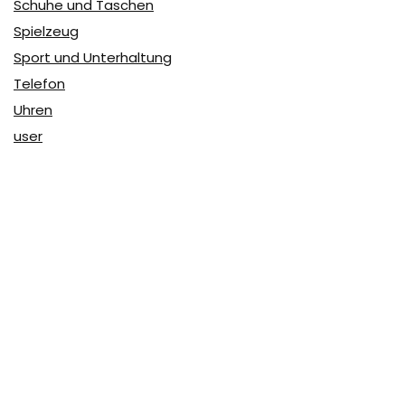
Schuhe und Taschen
Spielzeug
Sport und Unterhaltung
Telefon
Uhren
user
Über Coupon & More
Als Team von
Coupon & More
verfolgen wir täglich die
Rabatte im Internet und vergleichen die Preise, um die
besten Angebote auf unserer Seite zu teilen.
So erfahren Sie, wo Sie beim Online-Shopping am
vorteilhaftesten einkaufen können und wo die höchsten
Rabatte möglich sind.