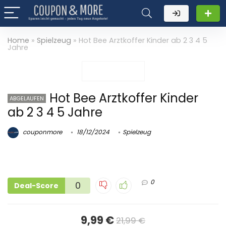
Home
»
Spielzeug
»
Hot Bee Arztkoffer Kinder ab 2 3 4 5
Jahre
Hot Bee Arztkoffer Kinder
ABGELAUFEN
ab 2 3 4 5 Jahre
couponmore
18/12/2024
Spielzeug
0
0
Deal-Score
9,99 €
21,99 €