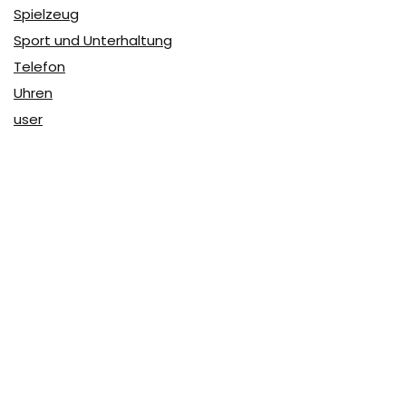
Spielzeug
Sport und Unterhaltung
Telefon
Uhren
user
Über Coupon & More
Als Team von
Coupon & More
verfolgen wir täglich die
Rabatte im Internet und vergleichen die Preise, um die
besten Angebote auf unserer Seite zu teilen.
So erfahren Sie, wo Sie beim Online-Shopping am
vorteilhaftesten einkaufen können und wo die höchsten
Rabatte möglich sind.