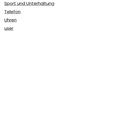
Sport und Unterhaltung
Telefon
Uhren
user
Über Coupon & More
Als Team von
Coupon & More
verfolgen wir täglich die
Rabatte im Internet und vergleichen die Preise, um die
besten Angebote auf unserer Seite zu teilen.
So erfahren Sie, wo Sie beim Online-Shopping am
vorteilhaftesten einkaufen können und wo die höchsten
Rabatte möglich sind.