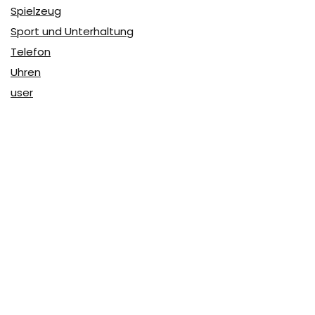
Spielzeug
Sport und Unterhaltung
Telefon
Uhren
user
Über Coupon & More
Als Team von
Coupon & More
verfolgen wir täglich die
Rabatte im Internet und vergleichen die Preise, um die
besten Angebote auf unserer Seite zu teilen.
So erfahren Sie, wo Sie beim Online-Shopping am
vorteilhaftesten einkaufen können und wo die höchsten
Rabatte möglich sind.