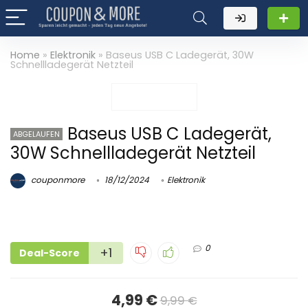
Home
»
Elektronik
»
Baseus USB C Ladegerät, 30W
Schnellladegerät Netzteil
Baseus USB C Ladegerät,
ABGELAUFEN
30W Schnellladegerät Netzteil
couponmore
18/12/2024
Elektronik
0
+1
Deal-Score
4,99 €
9,99 €