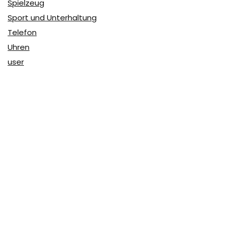
Spielzeug
Sport und Unterhaltung
Telefon
Uhren
user
Über Coupon & More
Als Team von
Coupon & More
verfolgen wir täglich die
Rabatte im Internet und vergleichen die Preise, um die
besten Angebote auf unserer Seite zu teilen.
So erfahren Sie, wo Sie beim Online-Shopping am
vorteilhaftesten einkaufen können und wo die höchsten
Rabatte möglich sind.