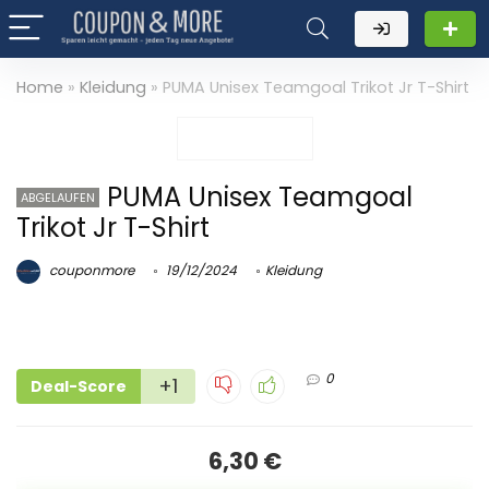
Home
»
Kleidung
»
PUMA Unisex Teamgoal Trikot Jr T-Shirt
PUMA Unisex Teamgoal
ABGELAUFEN
Trikot Jr T-Shirt
couponmore
19/12/2024
Kleidung
0
+1
Deal-Score
6,30 €