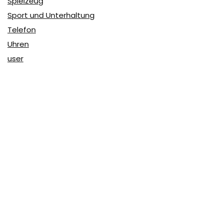
Spielzeug
Sport und Unterhaltung
Telefon
Uhren
user
Über Coupon & More
Als Team von
Coupon & More
verfolgen wir täglich die
Rabatte im Internet und vergleichen die Preise, um die
besten Angebote auf unserer Seite zu teilen.
So erfahren Sie, wo Sie beim Online-Shopping am
vorteilhaftesten einkaufen können und wo die höchsten
Rabatte möglich sind.