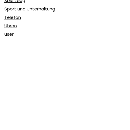
Spielzeug
Sport und Unterhaltung
Telefon
Uhren
user
Über Coupon & More
Als Team von
Coupon & More
verfolgen wir täglich die
Rabatte im Internet und vergleichen die Preise, um die
besten Angebote auf unserer Seite zu teilen.
So erfahren Sie, wo Sie beim Online-Shopping am
vorteilhaftesten einkaufen können und wo die höchsten
Rabatte möglich sind.