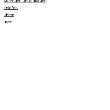
Sport und Unterhaltung
Telefon
Uhren
user
Über Coupon & More
Als Team von
Coupon & More
verfolgen wir täglich die
Rabatte im Internet und vergleichen die Preise, um die
besten Angebote auf unserer Seite zu teilen.
So erfahren Sie, wo Sie beim Online-Shopping am
vorteilhaftesten einkaufen können und wo die höchsten
Rabatte möglich sind.