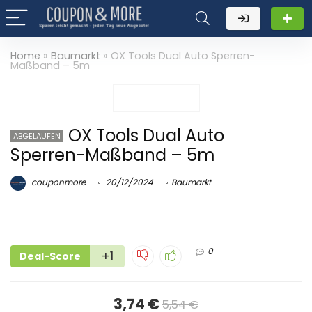
Home
»
Baumarkt
»
OX Tools Dual Auto Sperren-
Maßband – 5m
OX Tools Dual Auto
ABGELAUFEN
Sperren-Maßband – 5m
couponmore
20/12/2024
Baumarkt
0
+1
Deal-Score
3,74 €
5,54 €