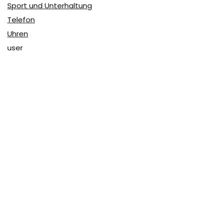
Sport und Unterhaltung
Telefon
Uhren
user
Über Coupon & More
Als Team von
Coupon & More
verfolgen wir täglich die
Rabatte im Internet und vergleichen die Preise, um die
besten Angebote auf unserer Seite zu teilen.
So erfahren Sie, wo Sie beim Online-Shopping am
vorteilhaftesten einkaufen können und wo die höchsten
Rabatte möglich sind.