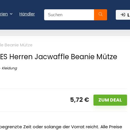
rien
Händler
L
le Beanie Mütze
ES Herren Jacwaffle Beanie Mütze
Kleidung
5,72 €
ZUM DEAL
egrenzte Zeit oder solange der Vorrat reicht. Alle Preise