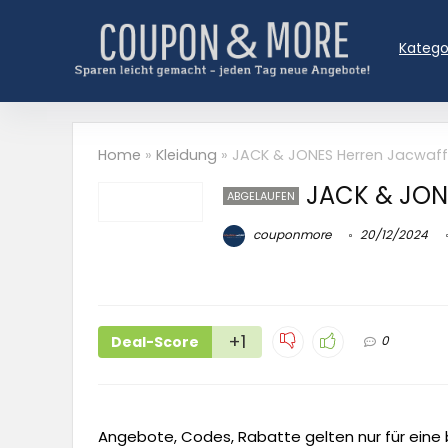
Katego
Home
»
Kleidung
»
JACK & JONES Herren Jacwaff
JACK & JON
ABGELAUFEN
couponmore
20/12/2024
+1
Deal-Score
0
Angebote, Codes, Rabatte gelten nur für eine b