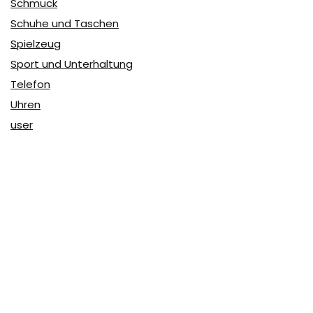
Schmuck
Schuhe und Taschen
Spielzeug
Sport und Unterhaltung
Telefon
Uhren
user
Über Coupon & More
Als Team von
Coupon & More
verfolgen wir täglich die
Rabatte im Internet und vergleichen die Preise, um die
besten Angebote auf unserer Seite zu teilen.
So erfahren Sie, wo Sie beim Online-Shopping am
vorteilhaftesten einkaufen können und wo die höchsten