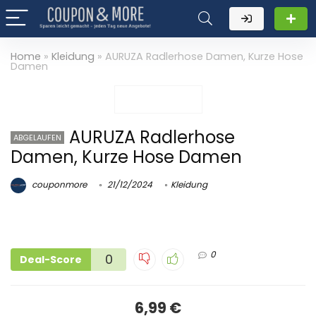
Home
»
Kleidung
»
AURUZA Radlerhose Damen, Kurze Hose
Damen
AURUZA Radlerhose
ABGELAUFEN
Damen, Kurze Hose Damen
couponmore
21/12/2024
Kleidung
0
0
Deal-Score
6,99 €