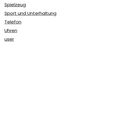
Spielzeug
Sport und Unterhaltung
Telefon
Uhren
user
Über Coupon & More
Als Team von
Coupon & More
verfolgen wir täglich die
Rabatte im Internet und vergleichen die Preise, um die
besten Angebote auf unserer Seite zu teilen.
So erfahren Sie, wo Sie beim Online-Shopping am
vorteilhaftesten einkaufen können und wo die höchsten
Rabatte möglich sind.