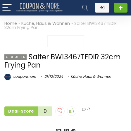
Home
»
Küche, Haus & Wohnen
»
Salter BW13467TEDIR
32cm Frying Pan
Salter BW13467TEDIR 32cm
ABGELAUFEN
Frying Pan
couponmore
21/12/2024
Küche, Haus & Wohnen
0
0
Deal-Score