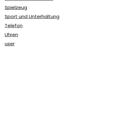
Spielzeug
Sport und Unterhaltung
Telefon
Uhren
user
Über Coupon & More
Als Team von
Coupon & More
verfolgen wir täglich die
Rabatte im Internet und vergleichen die Preise, um die
besten Angebote auf unserer Seite zu teilen.
So erfahren Sie, wo Sie beim Online-Shopping am
vorteilhaftesten einkaufen können und wo die höchsten
Rabatte möglich sind.